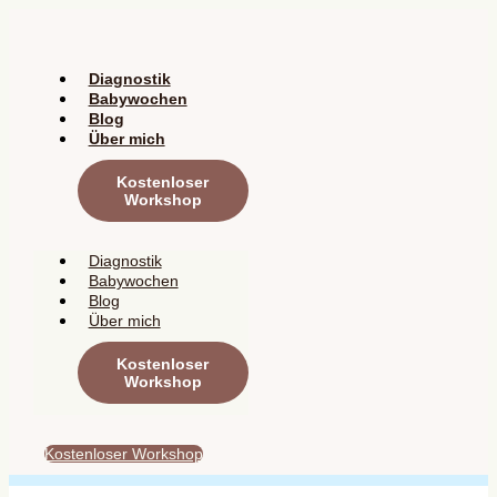
Zum
Inhalt
springen
Diagnostik
Babywochen
Blog
Über mich
Kostenloser
Workshop
Diagnostik
Babywochen
Blog
Über mich
Kostenloser
Workshop
Kostenloser Workshop