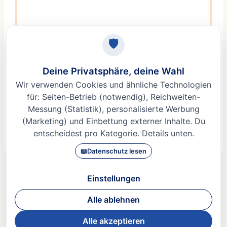
Macht Stress unfruchtbar? Der Mythos vom
Fruchtbarkeitskiller Stress
9. Februar 2026
Weiterlesen »
© 2026 Dr. med Heidi Gößlinghoff |
Impressum
|
Datenschutz
|
AGBs