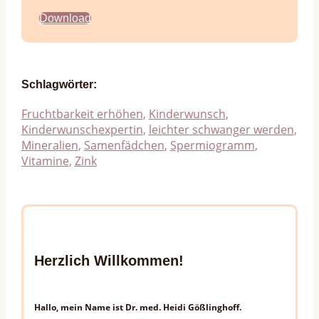
Download
Schlagwörter:
Fruchtbarkeit erhöhen
,
Kinderwunsch
,
Kinderwunschexpertin
,
leichter schwanger werden
,
Mineralien
,
Samenfädchen
,
Spermiogramm
,
Vitamine
,
Zink
Herzlich Willkommen!
Hallo, mein Name ist Dr. med. Heidi Gößlinghoff.