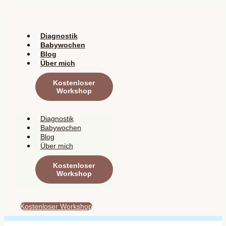
Zum
Inhalt
springen
Diagnostik
Babywochen
Blog
Über mich
Kostenloser
Workshop
Diagnostik
Babywochen
Blog
Über mich
Kostenloser
Workshop
Kostenloser Workshop