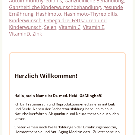
Autoimmunthyreoiditis
,
Ganzheitliche Behandlung
,
Ganzheitliche Kinderwunschbehandlung
,
gesunde
Ernährung
,
Hashimoto
,
Hashimoto-Thyreoiditis
,
Kinderwunsch
,
Omega drei Fettsäuren und
Kinderwunsch
,
Selen
,
Vitamin C
,
Vitamin E
,
VitaminD
,
Zink
Herzlich Willkommen!
Hallo, mein Name ist Dr. med. Heidi Gößlinghoff.
Ich bin Frauenärztin und Reproduktions-medizinerin mit Leib
und Seele. Neben der Facharztausbildung habe ich mich in
Naturheilverfahren, Akupunktur und Neuraltherapie ausbilden
lassen.
Später kamen noch Weiterbildungen der Ernährungsmedizin,
Hormontherapie und Anti-Aging Medizin dazu. Zuletzt habe ich