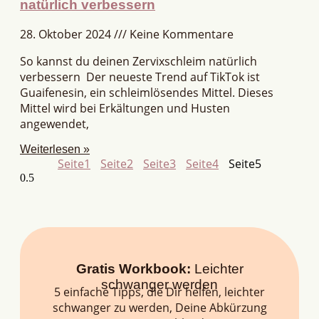
natürlich verbessern
28. Oktober 2024
Keine Kommentare
So kannst du deinen Zervixschleim natürlich
verbessern Der neueste Trend auf TikTok ist
Guaifenesin, ein schleimlösendes Mittel. Dieses
Mittel wird bei Erkältungen und Husten
angewendet,
Weiterlesen »
Seite
1
Seite
2
Seite
3
Seite
4
Seite
5
Gratis Workbook:
Leichter
schwanger werden
5 einfache Tipps, die Dir helfen, leichter
schwanger zu werden, Deine Abkürzung