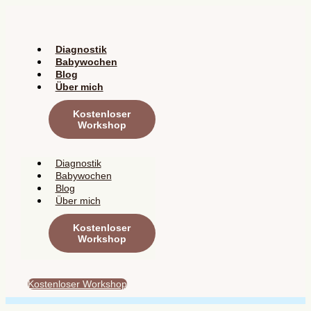
Zum
Inhalt
springen
Diagnostik
Babywochen
Blog
Über mich
Kostenloser
Workshop
Diagnostik
Babywochen
Blog
Über mich
Kostenloser
Workshop
Kostenloser Workshop