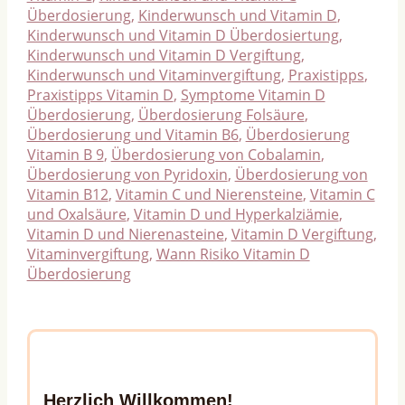
Überdosierung
,
Kinderwunsch und Vitamin D
,
Kinderwunsch und Vitamin D Überdosiertung
,
Kinderwunsch und Vitamin D Vergiftung
,
Kinderwunsch und Vitaminvergiftung
,
Praxistipps
,
Praxistipps Vitamin D
,
Symptome Vitamin D
Überdosierung
,
Überdosierung Folsäure
,
Überdosierung und Vitamin B6
,
Überdosierung
Vitamin B 9
,
Überdosierung von Cobalamin
,
Überdosierung von Pyridoxin
,
Überdosierung von
Vitamin B12
,
Vitamin C und Nierensteine
,
Vitamin C
und Oxalsäure
,
Vitamin D und Hyperkalziämie
,
Vitamin D und Nierenasteine
,
Vitamin D Vergiftung
,
Vitaminvergiftung
,
Wann Risiko Vitamin D
Überdosierung
Herzlich Willkommen!