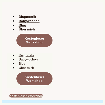
Zum
Inhalt
springen
Diagnostik
Babywochen
Blog
Über mich
Kostenloser
Workshop
Diagnostik
Babywochen
Blog
Über mich
Kostenloser
Workshop
Kostenloser Workshop