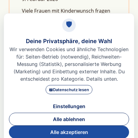
Viele Frauen mit Kinderwunsch fragen
sich: Macht Stress unfruchtbar?Die
kurze Antwort lautet: Nein, aber er kann
das feine Regelwerk deiner
Fruchtbarkeit aus dem Gleichgewicht
bringen. Denn Stress
Weiterlesen »
© 2026 Dr. med Heidi Gößlinghoff |
Impressum
|
Datenschutz
|
AGBs