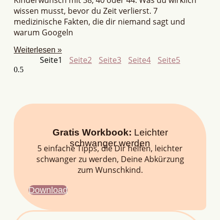
wissen musst, bevor du Zeit verlierst. 7
medizinische Fakten, die dir niemand sagt und
warum Googeln
Weiterlesen »
Seite
1
Seite
2
Seite
3
Seite
4
Seite
5
Gratis Workbook:
Leichter
schwanger werden
5 einfache Tipps, die Dir helfen, leichter
schwanger zu werden, Deine Abkürzung
zum Wunschkind.
Download