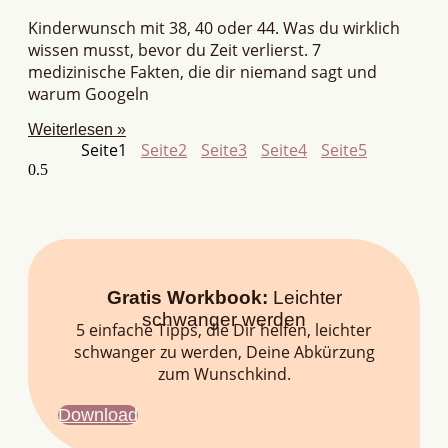
Kinderwunsch mit 38, 40 oder 44. Was du wirklich
wissen musst, bevor du Zeit verlierst. 7
medizinische Fakten, die dir niemand sagt und
warum Googeln
Weiterlesen »
Seite
1
Seite
2
Seite
3
Seite
4
Seite
5
Gratis Workbook:
Leichter
schwanger werden
5 einfache Tipps, die Dir helfen, leichter
schwanger zu werden, Deine Abkürzung
zum Wunschkind.
Download