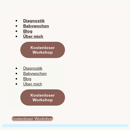
Zum
Inhalt
springen
Diagnostik
Babywochen
Blog
Über mich
Kostenloser
Workshop
Diagnostik
Babywochen
Blog
Über mich
Kostenloser
Workshop
Kostenloser Workshop