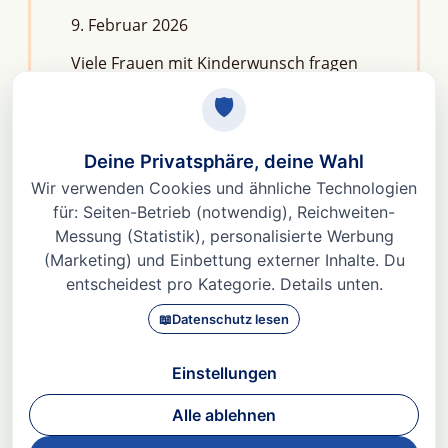
9. Februar 2026
Viele Frauen mit Kinderwunsch fragen
sich: Macht Stress unfruchtbar?Die
kurze Antwort lautet: Nein, aber er kann
das feine Regelwerk deiner
Fruchtbarkeit aus dem Gleichgewicht
bringen. Denn Stress
Weiterlesen »
© 2026 Dr. med Heidi Gößlinghoff |
Impressum
|