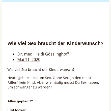
Wie viel Sex braucht der Kinderwunsch?
Dr. med. Heidi Gösslinghoff
Mai 11, 2020
Wie viel Sex braucht der Kinderwunsch?
Heute geht es mal um Sex. Ohne Sex (in den meisten
Fällen) kein Kind. Aber wie häufig musst Du Sex haben,
um schwanger zu werden?
Alles geplant!?
Erst locker…