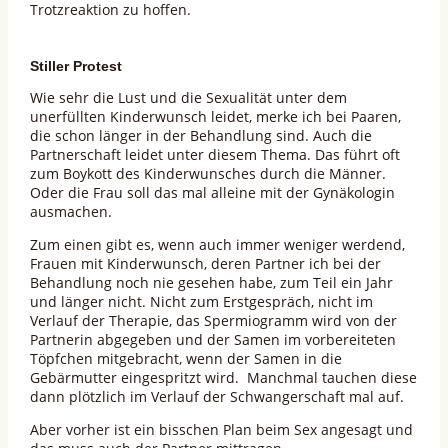
Trotzreaktion zu hoffen.
Stiller Protest
Wie sehr die Lust und die Sexualität unter dem
unerfüllten Kinderwunsch leidet, merke ich bei Paaren,
die schon länger in der Behandlung sind. Auch die
Partnerschaft leidet unter diesem Thema. Das führt oft
zum Boykott des Kinderwunsches durch die Männer.
Oder die Frau soll das mal alleine mit der Gynäkologin
ausmachen.
Zum einen gibt es, wenn auch immer weniger werdend,
Frauen mit Kinderwunsch, deren Partner ich bei der
Behandlung noch nie gesehen habe, zum Teil ein Jahr
und länger nicht. Nicht zum Erstgespräch, nicht im
Verlauf der Therapie, das Spermiogramm wird von der
Partnerin abgegeben und der Samen im vorbereiteten
Töpfchen mitgebracht, wenn der Samen in die
Gebärmutter eingespritzt wird. Manchmal tauchen diese
dann plötzlich im Verlauf der Schwangerschaft mal auf.
Aber vorher ist ein bisschen Plan beim Sex angesagt und