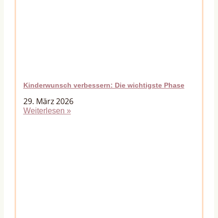
Kinderwunsch verbessern: Die wichtigste Phase
29. März 2026
Weiterlesen »