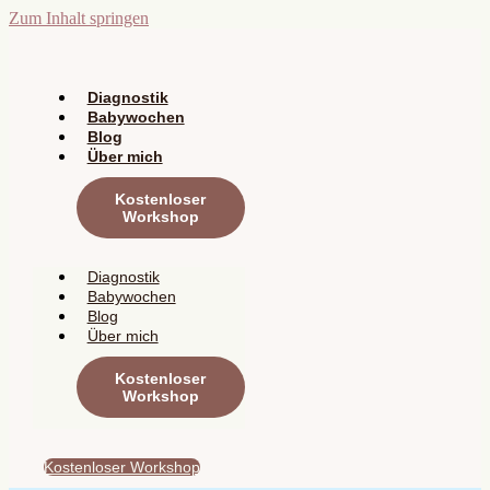
Zum Inhalt springen
Diagnostik
Babywochen
Blog
Über mich
Kostenloser
Workshop
Diagnostik
Babywochen
Blog
Über mich
Kostenloser
Workshop
Kostenloser Workshop