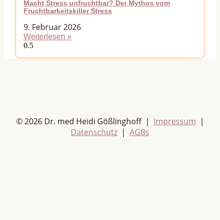
Macht Stress unfruchtbar? Der Mythos vom
Fruchtbarkeitskiller Stress
9. Februar 2026
Weiterlesen »
© 2026 Dr. med Heidi Gößlinghoff |
Impressum
|
Datenschutz
|
AGBs