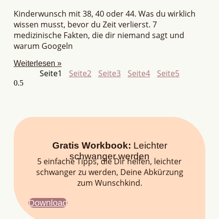
Kinderwunsch mit 38, 40 oder 44. Was du wirklich
wissen musst, bevor du Zeit verlierst. 7
medizinische Fakten, die dir niemand sagt und
warum Googeln
Weiterlesen »
Seite
1
Seite
2
Seite
3
Seite
4
Seite
5
Gratis Workbook:
Leichter
schwanger werden
5 einfache Tipps, die Dir helfen, leichter
schwanger zu werden, Deine Abkürzung
zum Wunschkind.
Download