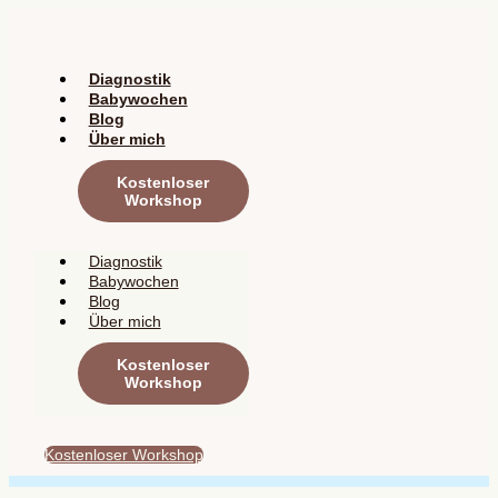
Zum
Inhalt
springen
Diagnostik
Babywochen
Blog
Über mich
Kostenloser
Workshop
Diagnostik
Babywochen
Blog
Über mich
Kostenloser
Workshop
Kostenloser Workshop