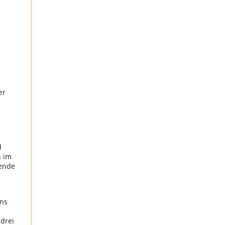
er
d
h im
tende
ns
 drei