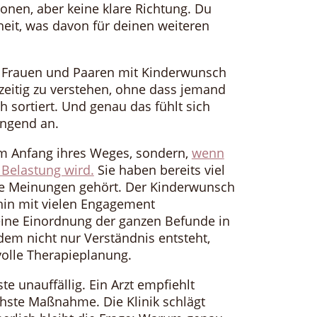
onen, aber keine klare Richtung. Du
heit, was davon für deinen weiteren
it Frauen und Paaren mit Kinderwunsch
hzeitig zu verstehen, ohne dass jemand
 sortiert. Und genau das fühlt sich
engend an.
m Anfang ihres Weges, sondern,
wenn
 Belastung wird.
Sie haben bereits viel
ele Meinungen gehört. Der Kinderwunsch
rhin mit vielen Engagement
t eine Einordnung der ganzen Befunde in
em nicht nur Verständnis entsteht,
volle Therapieplanung.
ste unauffällig. Ein Arzt empfiehlt
chste Maßnahme. Die Klinik schlägt