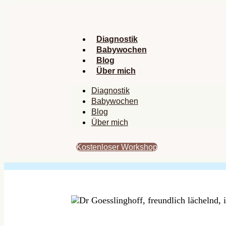
Zum
Inhalt
springen
Diagnostik
Babywochen
Blog
Über mich
Diagnostik
Babywochen
Blog
Über mich
Kostenloser Workshop