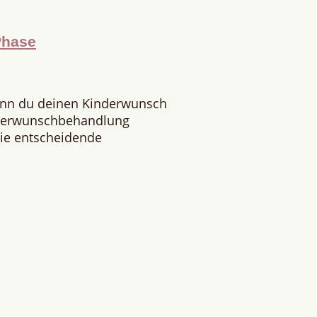
Phase
enn du deinen Kinderwunsch
nderwunschbehandlung
 Die entscheidende