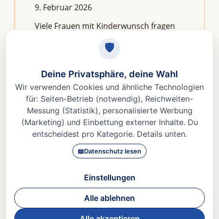
9. Februar 2026
Viele Frauen mit Kinderwunsch fragen
sich: Macht Stress unfruchtbar?Die
kurze Antwort lautet: Nein, aber er kann
das feine Regelwerk deiner
Fruchtbarkeit aus dem Gleichgewicht
bringen. Denn Stress
Weiterlesen »
© 2026 Dr. med Heidi Gößlinghoff |
Impressum
|