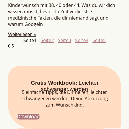
Kinderwunsch mit 38, 40 oder 44. Was du wirklich
wissen musst, bevor du Zeit verlierst. 7
medizinische Fakten, die dir niemand sagt und
warum Googeln
Weiterlesen »
Seite
1
Seite
2
Seite
3
Seite
4
Seite
5
Gratis Workbook:
Leichter
schwanger werden
5 einfache Tipps, die Dir helfen, leichter
schwanger zu werden, Deine Abkürzung
zum Wunschkind.
Download