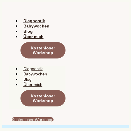
Zum
Inhalt
springen
Diagnostik
Babywochen
Blog
Über mich
Kostenloser
Workshop
Diagnostik
Babywochen
Blog
Über mich
Kostenloser
Workshop
Kostenloser Workshop