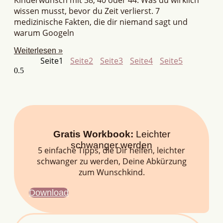
wissen musst, bevor du Zeit verlierst. 7
medizinische Fakten, die dir niemand sagt und
warum Googeln
Weiterlesen »
Seite
1
Seite
2
Seite
3
Seite
4
Seite
5
Gratis Workbook:
Leichter
schwanger werden
5 einfache Tipps, die Dir helfen, leichter
schwanger zu werden, Deine Abkürzung
zum Wunschkind.
Download