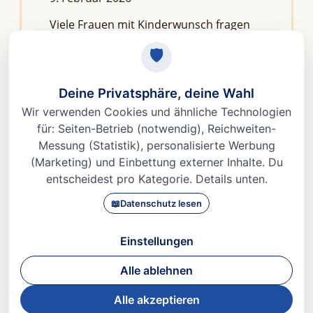
Viele Frauen mit Kinderwunsch fragen
sich: Macht Stress unfruchtbar?Die
kurze Antwort lautet: Nein, aber er kann
das feine Regelwerk deiner
Fruchtbarkeit aus dem Gleichgewicht
bringen. Denn Stress
Weiterlesen »
© 2026 Dr. med Heidi Gößlinghoff |
Impressum
|
Datenschutz
|
AGBs