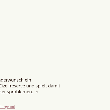
inderwunsch ein
izellreserve und spielt damit
rkeitsproblemen. In