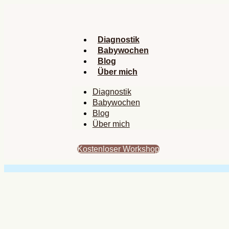
Zum
Inhalt
springen
Diagnostik
Babywochen
Blog
Über mich
Diagnostik
Babywochen
Blog
Über mich
Kostenloser Workshop