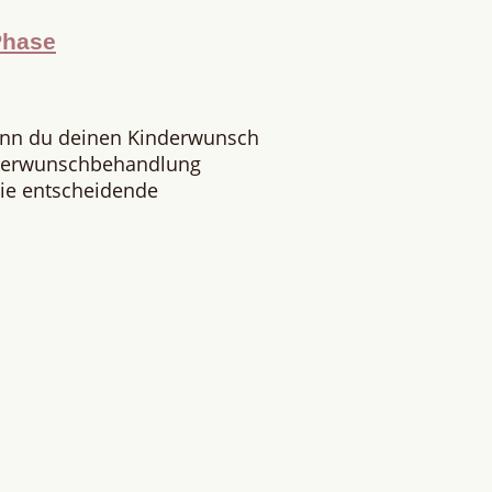
Phase
enn du deinen Kinderwunsch
nderwunschbehandlung
 Die entscheidende