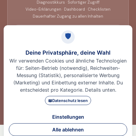
Diagnostikkurs · Sofortiger Zugriff
Video-Erklärungen · Dashboard · Checklisten
Dauerhafter Zugang zu allen Inhalten
Die 299 € werden vollständig auf die
Babywochen angerechnet
Jetzt starten
Unabhängig von Kliniken, auf Basis medizinischer Erfahrung und klar
nachvollziehbar.