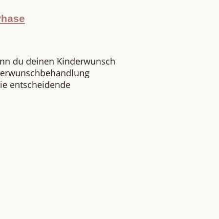
Phase
enn du deinen Kinderwunsch
nderwunschbehandlung
 Die entscheidende