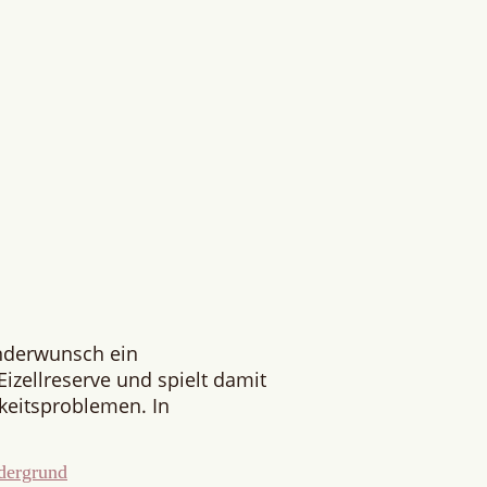
inderwunsch ein
izellreserve und spielt damit
rkeitsproblemen. In