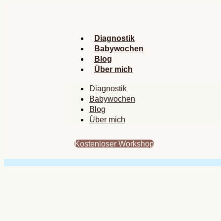
Zum
Inhalt
springen
Diagnostik
Babywochen
Blog
Über mich
Diagnostik
Babywochen
Blog
Über mich
Kostenloser Workshop