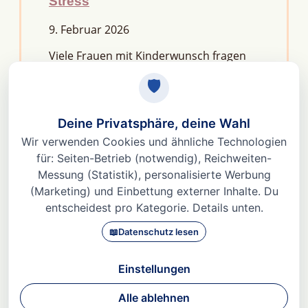
Stress
9. Februar 2026
Viele Frauen mit Kinderwunsch fragen
sich: Macht Stress unfruchtbar?Die
kurze Antwort lautet: Nein, aber er kann
das feine Regelwerk deiner
Fruchtbarkeit aus dem Gleichgewicht
bringen. Denn Stress
Weiterlesen »