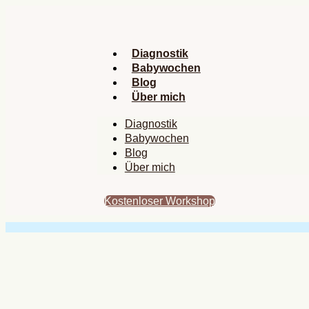
Zum
Inhalt
springen
Diagnostik
Babywochen
Blog
Über mich
Diagnostik
Babywochen
Blog
Über mich
Kostenloser Workshop