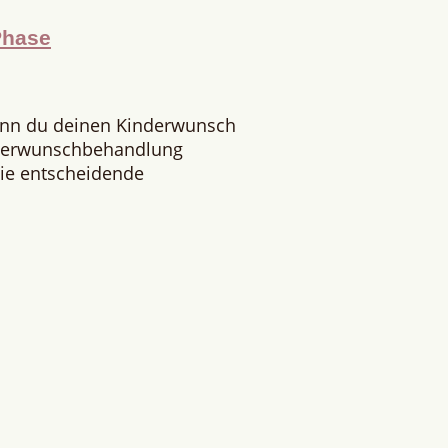
Phase
enn du deinen Kinderwunsch
nderwunschbehandlung
 Die entscheidende