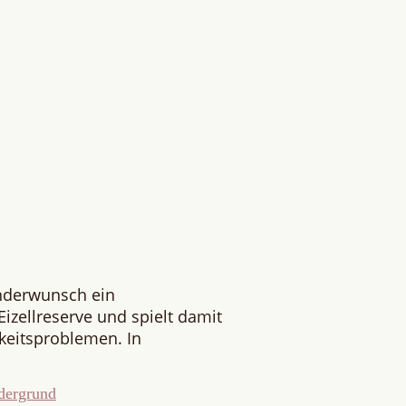
inderwunsch ein
izellreserve und spielt damit
rkeitsproblemen. In