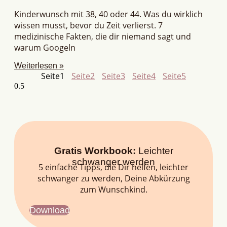
Kinderwunsch mit 38, 40 oder 44. Was du wirklich
wissen musst, bevor du Zeit verlierst. 7
medizinische Fakten, die dir niemand sagt und
warum Googeln
Weiterlesen »
Seite
1
Seite
2
Seite
3
Seite
4
Seite
5
Gratis Workbook:
Leichter
schwanger werden
5 einfache Tipps, die Dir helfen, leichter
schwanger zu werden, Deine Abkürzung
zum Wunschkind.
Download