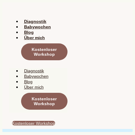
Zum
Inhalt
springen
Diagnostik
Babywochen
Blog
Über mich
Kostenloser
Workshop
Diagnostik
Babywochen
Blog
Über mich
Kostenloser
Workshop
Kostenloser Workshop