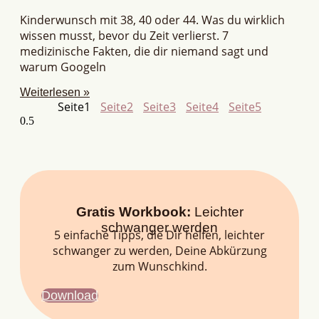
Kinderwunsch mit 38, 40 oder 44. Was du wirklich
wissen musst, bevor du Zeit verlierst. 7
medizinische Fakten, die dir niemand sagt und
warum Googeln
Weiterlesen »
Seite
1
Seite
2
Seite
3
Seite
4
Seite
5
Gratis Workbook:
Leichter
schwanger werden
5 einfache Tipps, die Dir helfen, leichter
schwanger zu werden, Deine Abkürzung
zum Wunschkind.
Download