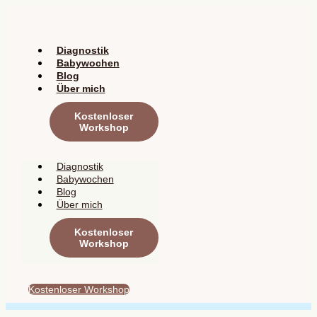
Zum
Inhalt
springen
Diagnostik
Babywochen
Blog
Über mich
Kostenloser
Workshop
Diagnostik
Babywochen
Blog
Über mich
Kostenloser
Workshop
Kostenloser Workshop