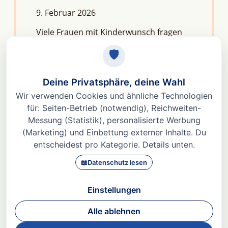
9. Februar 2026
Viele Frauen mit Kinderwunsch fragen
sich: Macht Stress unfruchtbar?Die
kurze Antwort lautet: Nein, aber er kann
das feine Regelwerk deiner
Fruchtbarkeit aus dem Gleichgewicht
bringen. Denn Stress
Weiterlesen »
© 2026 Dr. med Heidi Gößlinghoff |
Impressum
|