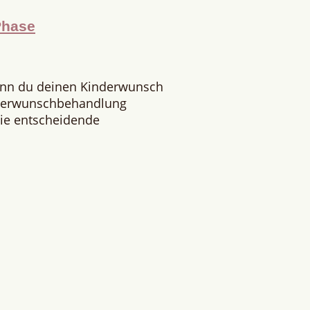
Phase
enn du deinen Kinderwunsch
nderwunschbehandlung
 Die entscheidende