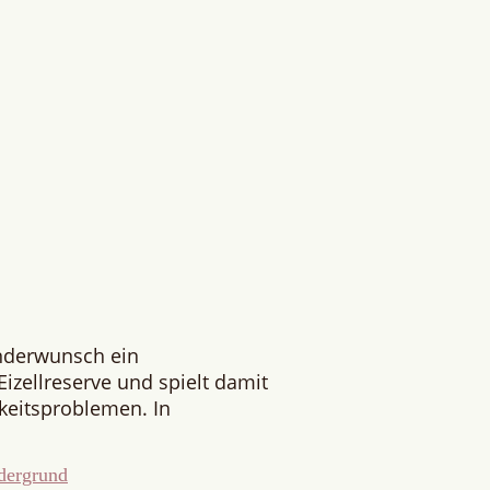
inderwunsch ein
izellreserve und spielt damit
rkeitsproblemen. In