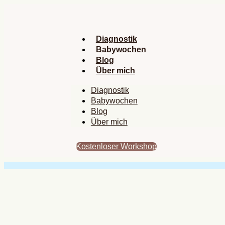
Zum
Inhalt
springen
Diagnostik
Babywochen
Blog
Über mich
Diagnostik
Babywochen
Blog
Über mich
Kostenloser Workshop