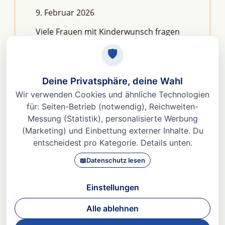
9. Februar 2026
Viele Frauen mit Kinderwunsch fragen
sich: Macht Stress unfruchtbar?Die
kurze Antwort lautet: Nein, aber er kann
das feine Regelwerk deiner
Fruchtbarkeit aus dem Gleichgewicht
bringen. Denn Stress
Weiterlesen »
© 2026 Dr. med Heidi Gößlinghoff |
Impressum
|