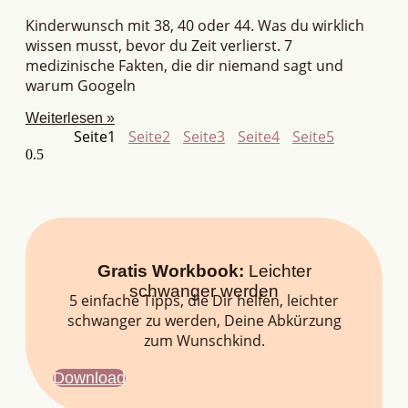
Kinderwunsch mit 38, 40 oder 44. Was du wirklich
wissen musst, bevor du Zeit verlierst. 7
medizinische Fakten, die dir niemand sagt und
warum Googeln
Weiterlesen »
Seite
1
Seite
2
Seite
3
Seite
4
Seite
5
Gratis Workbook:
Leichter
schwanger werden
5 einfache Tipps, die Dir helfen, leichter
schwanger zu werden, Deine Abkürzung
zum Wunschkind.
Download