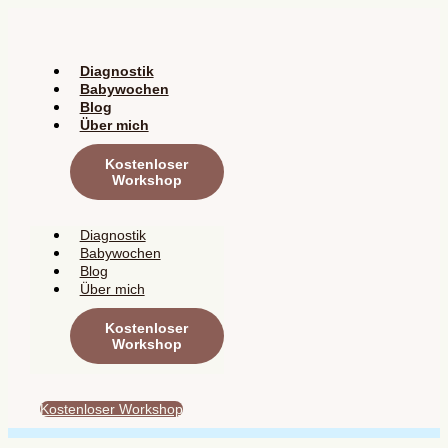
Zum
Inhalt
springen
Diagnostik
Babywochen
Blog
Über mich
Kostenloser
Workshop
Diagnostik
Babywochen
Blog
Über mich
Kostenloser
Workshop
Kostenloser Workshop