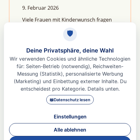
9. Februar 2026
Viele Frauen mit Kinderwunsch fragen
sich: Macht Stress unfruchtbar?Die
kurze Antwort lautet: Nein, aber er kann
das feine Regelwerk deiner
Fruchtbarkeit aus dem Gleichgewicht
bringen. Denn Stress
Weiterlesen »
© 2026 Dr. med Heidi Gößlinghoff |
Impressum
|