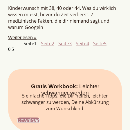
Kinderwunsch mit 38, 40 oder 44. Was du wirklich
wissen musst, bevor du Zeit verlierst. 7
medizinische Fakten, die dir niemand sagt und
warum Googeln
Weiterlesen »
Seite
1
Seite
2
Seite
3
Seite
4
Seite
5
Gratis Workbook:
Leichter
schwanger werden
5 einfache Tipps, die Dir helfen, leichter
schwanger zu werden, Deine Abkürzung
zum Wunschkind.
Download