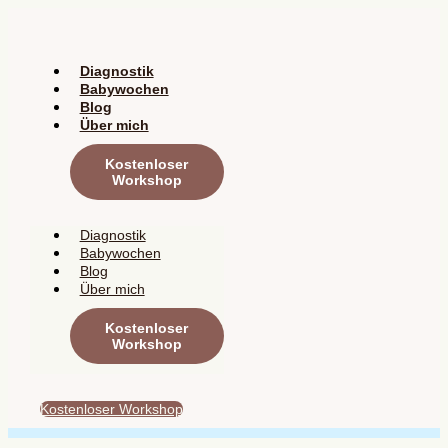
Zum
Inhalt
springen
Diagnostik
Babywochen
Blog
Über mich
Kostenloser
Workshop
Diagnostik
Babywochen
Blog
Über mich
Kostenloser
Workshop
Kostenloser Workshop