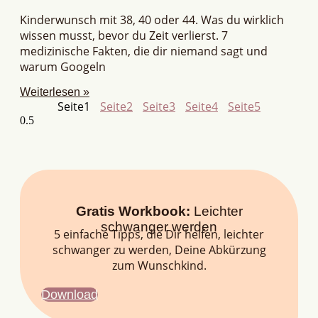
Kinderwunsch mit 38, 40 oder 44. Was du wirklich
wissen musst, bevor du Zeit verlierst. 7
medizinische Fakten, die dir niemand sagt und
warum Googeln
Weiterlesen »
Seite
1
Seite
2
Seite
3
Seite
4
Seite
5
Gratis Workbook:
Leichter
schwanger werden
5 einfache Tipps, die Dir helfen, leichter
schwanger zu werden, Deine Abkürzung
zum Wunschkind.
Download