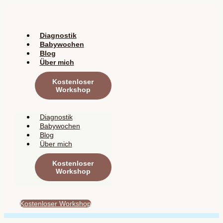
Zum
Inhalt
springen
Diagnostik
Babywochen
Blog
Über mich
Kostenloser
Workshop
Diagnostik
Babywochen
Blog
Über mich
Kostenloser
Workshop
Kostenloser Workshop