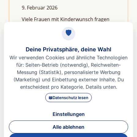
9. Februar 2026
Viele Frauen mit Kinderwunsch fragen
sich: Macht Stress unfruchtbar?Die
kurze Antwort lautet: Nein, aber er kann
das feine Regelwerk deiner
Fruchtbarkeit aus dem Gleichgewicht
bringen. Denn Stress
Weiterlesen »
© 2026 Dr. med Heidi Gößlinghoff |
Impressum
|