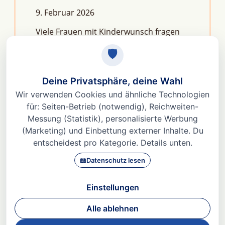
9. Februar 2026
Viele Frauen mit Kinderwunsch fragen
sich: Macht Stress unfruchtbar?Die
kurze Antwort lautet: Nein, aber er kann
das feine Regelwerk deiner
Fruchtbarkeit aus dem Gleichgewicht
bringen. Denn Stress
Weiterlesen »
© 2026 Dr. med Heidi Gößlinghoff |
Impressum
|