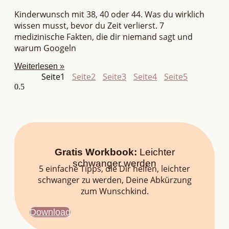
Kinderwunsch mit 38, 40 oder 44. Was du wirklich
wissen musst, bevor du Zeit verlierst. 7
medizinische Fakten, die dir niemand sagt und
warum Googeln
Weiterlesen »
Seite
1
Seite
2
Seite
3
Seite
4
Seite
5
Gratis Workbook:
Leichter
schwanger werden
5 einfache Tipps, die Dir helfen, leichter
schwanger zu werden, Deine Abkürzung
zum Wunschkind.
Download