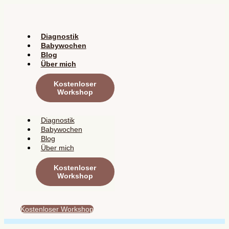
Zum
Inhalt
springen
Diagnostik
Babywochen
Blog
Über mich
Kostenloser
Workshop
Diagnostik
Babywochen
Blog
Über mich
Kostenloser
Workshop
Kostenloser Workshop