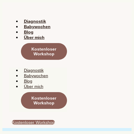
Zum
Inhalt
springen
Diagnostik
Babywochen
Blog
Über mich
Kostenloser
Workshop
Diagnostik
Babywochen
Blog
Über mich
Kostenloser
Workshop
Kostenloser Workshop