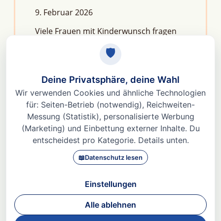
9. Februar 2026
Viele Frauen mit Kinderwunsch fragen
sich: Macht Stress unfruchtbar?Die
kurze Antwort lautet: Nein, aber er kann
das feine Regelwerk deiner
Fruchtbarkeit aus dem Gleichgewicht
bringen. Denn Stress
Weiterlesen »
© 2026 Dr. med Heidi Gößlinghoff |
Impressum
|