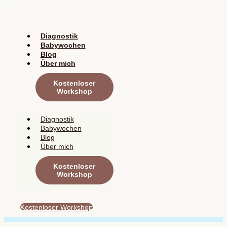
Zum
Inhalt
springen
Diagnostik
Babywochen
Blog
Über mich
Kostenloser
Workshop
Diagnostik
Babywochen
Blog
Über mich
Kostenloser
Workshop
Kostenloser Workshop