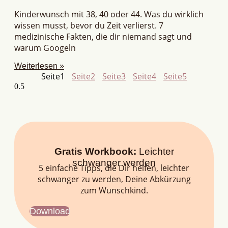
Kinderwunsch mit 38, 40 oder 44. Was du wirklich
wissen musst, bevor du Zeit verlierst. 7
medizinische Fakten, die dir niemand sagt und
warum Googeln
Weiterlesen »
Seite
1
Seite
2
Seite
3
Seite
4
Seite
5
Gratis Workbook:
Leichter
schwanger werden
5 einfache Tipps, die Dir helfen, leichter
schwanger zu werden, Deine Abkürzung
zum Wunschkind.
Download