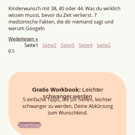
Kinderwunsch mit 38, 40 oder 44. Was du wirklich
wissen musst, bevor du Zeit verlierst. 7
medizinische Fakten, die dir niemand sagt und
warum Googeln
Weiterlesen »
Seite
1
Seite
2
Seite
3
Seite
4
Seite
5
Gratis Workbook:
Leichter
schwanger werden
5 einfache Tipps, die Dir helfen, leichter
schwanger zu werden, Deine Abkürzung
zum Wunschkind.
Download