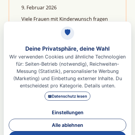
9. Februar 2026
Viele Frauen mit Kinderwunsch fragen
sich: Macht Stress unfruchtbar?Die
kurze Antwort lautet: Nein, aber er kann
das feine Regelwerk deiner
Fruchtbarkeit aus dem Gleichgewicht
bringen. Denn Stress
Weiterlesen »
© 2026 Dr. med Heidi Gößlinghoff |
Impressum
|