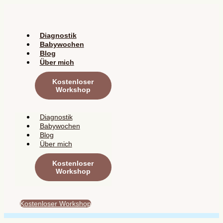
Zum
Inhalt
springen
Diagnostik
Babywochen
Blog
Über mich
Kostenloser
Workshop
Diagnostik
Babywochen
Blog
Über mich
Kostenloser
Workshop
Kostenloser Workshop