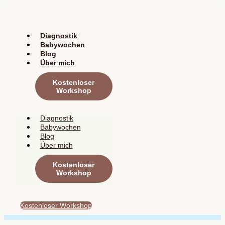
Zum
Inhalt
springen
Diagnostik
Babywochen
Blog
Über mich
Kostenloser
Workshop
Diagnostik
Babywochen
Blog
Über mich
Kostenloser
Workshop
Kostenloser Workshop