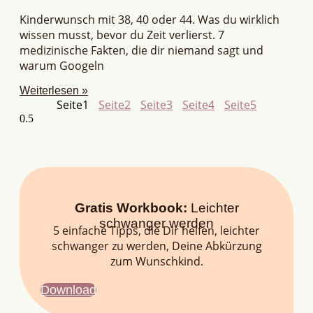
Kinderwunsch mit 38, 40 oder 44. Was du wirklich
wissen musst, bevor du Zeit verlierst. 7
medizinische Fakten, die dir niemand sagt und
warum Googeln
Weiterlesen »
Seite
1
Seite
2
Seite
3
Seite
4
Seite
5
Gratis Workbook:
Leichter
schwanger werden
5 einfache Tipps, die Dir helfen, leichter
schwanger zu werden, Deine Abkürzung
zum Wunschkind.
Download