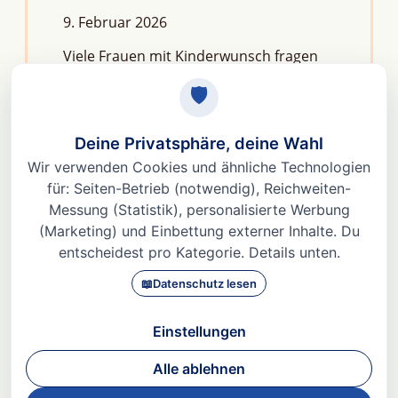
9. Februar 2026
Viele Frauen mit Kinderwunsch fragen
sich: Macht Stress unfruchtbar?Die
kurze Antwort lautet: Nein, aber er kann
das feine Regelwerk deiner
Fruchtbarkeit aus dem Gleichgewicht
bringen. Denn Stress
Weiterlesen »
© 2026 Dr. med Heidi Gößlinghoff |
Impressum
|