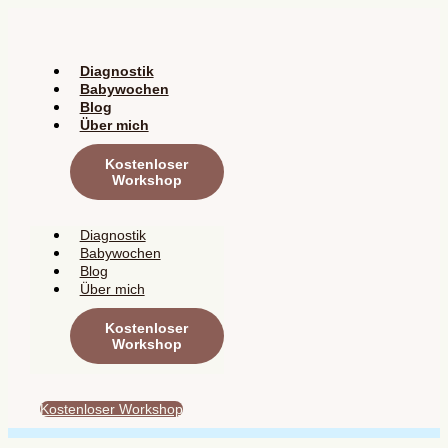
Zum
Inhalt
springen
Diagnostik
Babywochen
Blog
Über mich
Kostenloser
Workshop
Diagnostik
Babywochen
Blog
Über mich
Kostenloser
Workshop
Kostenloser Workshop