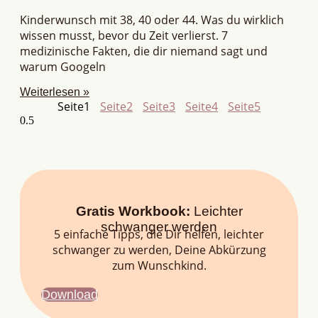
Kinderwunsch mit 38, 40 oder 44. Was du wirklich
wissen musst, bevor du Zeit verlierst. 7
medizinische Fakten, die dir niemand sagt und
warum Googeln
Weiterlesen »
Seite
1
Seite
2
Seite
3
Seite
4
Seite
5
Gratis Workbook:
Leichter
schwanger werden
5 einfache Tipps, die Dir helfen, leichter
schwanger zu werden, Deine Abkürzung
zum Wunschkind.
Download