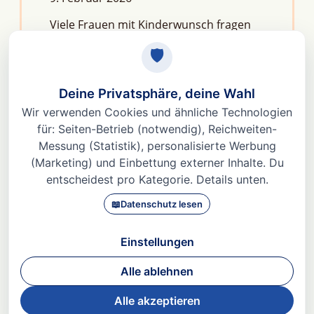
Viele Frauen mit Kinderwunsch fragen
sich: Macht Stress unfruchtbar?Die
kurze Antwort lautet: Nein, aber er kann
das feine Regelwerk deiner
Fruchtbarkeit aus dem Gleichgewicht
bringen. Denn Stress
Weiterlesen »
© 2026 Dr. med Heidi Gößlinghoff |
Impressum
|
Datenschutz
|
AGBs