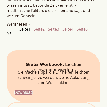
wissen musst, bevor du Zeit verlierst. 7
medizinische Fakten, die dir niemand sagt und
warum Googeln
Weiterlesen »
Seite
1
Seite
2
Seite
3
Seite
4
Seite
5
Gratis Workbook:
Leichter
schwanger werden
5 einfache Tipps, die Dir helfen, leichter
schwanger zu werden, Deine Abkürzung
zum Wunschkind.
Download