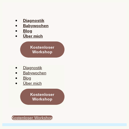
Zum
Inhalt
springen
Diagnostik
Babywochen
Blog
Über mich
Kostenloser
Workshop
Diagnostik
Babywochen
Blog
Über mich
Kostenloser
Workshop
Kostenloser Workshop