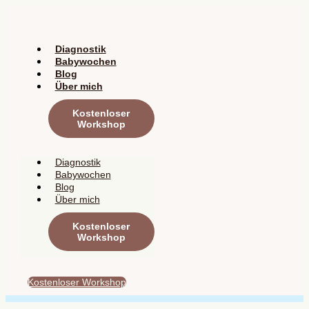
Zum
Inhalt
springen
Diagnostik
Babywochen
Blog
Über mich
Kostenloser
Workshop
Diagnostik
Babywochen
Blog
Über mich
Kostenloser
Workshop
Kostenloser Workshop