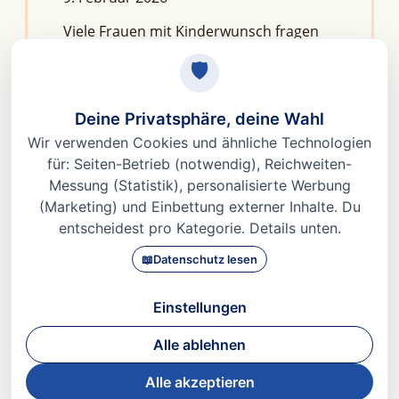
Viele Frauen mit Kinderwunsch fragen
sich: Macht Stress unfruchtbar?Die
kurze Antwort lautet: Nein, aber er kann
das feine Regelwerk deiner
Fruchtbarkeit aus dem Gleichgewicht
bringen. Denn Stress
Weiterlesen »
© 2026 Dr. med Heidi Gößlinghoff |
Impressum
|
Datenschutz
|
AGBs