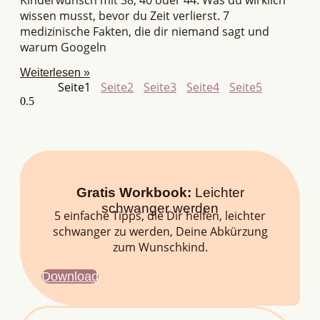
wissen musst, bevor du Zeit verlierst. 7
medizinische Fakten, die dir niemand sagt und
warum Googeln
Weiterlesen »
Seite
1
Seite
2
Seite
3
Seite
4
Seite
5
Gratis Workbook:
Leichter
schwanger werden
5 einfache Tipps, die Dir helfen, leichter
schwanger zu werden, Deine Abkürzung
zum Wunschkind.
Download