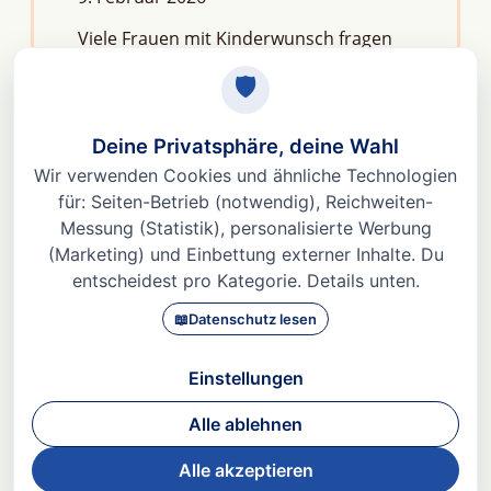
Viele Frauen mit Kinderwunsch fragen
sich: Macht Stress unfruchtbar?Die
kurze Antwort lautet: Nein, aber er kann
das feine Regelwerk deiner
Fruchtbarkeit aus dem Gleichgewicht
bringen. Denn Stress
Weiterlesen »
© 2026 Dr. med Heidi Gößlinghoff |
Impressum
|
Datenschutz
|
AGBs