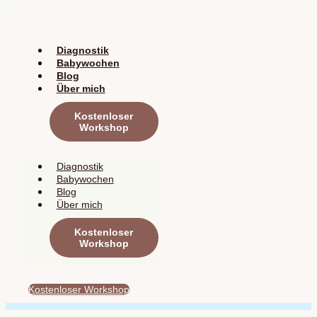
Zum
Inhalt
springen
Diagnostik
Babywochen
Blog
Über mich
Kostenloser
Workshop
Diagnostik
Babywochen
Blog
Über mich
Kostenloser
Workshop
Kostenloser Workshop