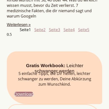
wissen musst, bevor du Zeit verlierst. 7
medizinische Fakten, die dir niemand sagt und
warum Googeln
Weiterlesen »
Seite
1
Seite
2
Seite
3
Seite
4
Seite
5
Gratis Workbook:
Leichter
schwanger werden
5 einfache Tipps, die Dir helfen, leichter
schwanger zu werden, Deine Abkürzung
zum Wunschkind.
Download