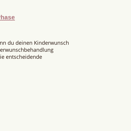
Phase
enn du deinen Kinderwunsch
nderwunschbehandlung
 Die entscheidende