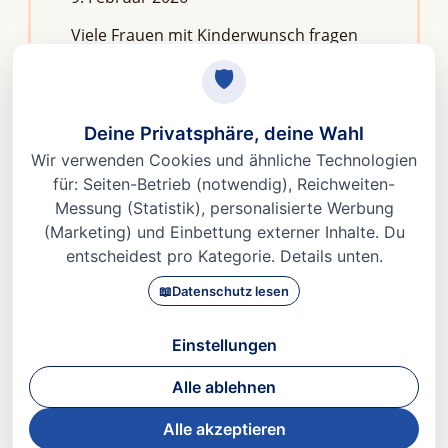
Viele Frauen mit Kinderwunsch fragen
sich: Macht Stress unfruchtbar?Die
kurze Antwort lautet: Nein, aber er kann
das feine Regelwerk deiner
Fruchtbarkeit aus dem Gleichgewicht
bringen. Denn Stress
Weiterlesen »
© 2026 Dr. med Heidi Gößlinghoff |
Impressum
|
Datenschutz
|
AGBs