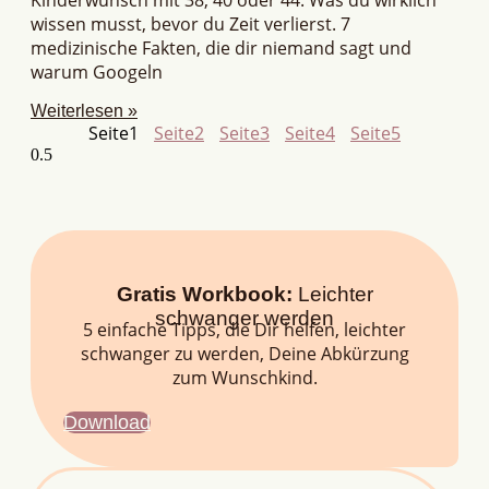
wissen musst, bevor du Zeit verlierst. 7
medizinische Fakten, die dir niemand sagt und
warum Googeln
Weiterlesen »
Seite
1
Seite
2
Seite
3
Seite
4
Seite
5
Gratis Workbook:
Leichter
schwanger werden
5 einfache Tipps, die Dir helfen, leichter
schwanger zu werden, Deine Abkürzung
zum Wunschkind.
Download