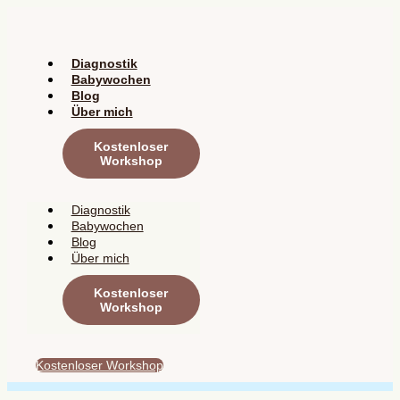
Zum
Inhalt
springen
Diagnostik
Babywochen
Blog
Über mich
Kostenloser
Workshop
Diagnostik
Babywochen
Blog
Über mich
Kostenloser
Workshop
Kostenloser Workshop