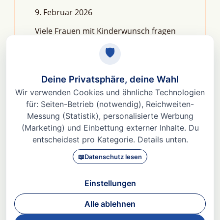
9. Februar 2026
Viele Frauen mit Kinderwunsch fragen
sich: Macht Stress unfruchtbar?Die
kurze Antwort lautet: Nein, aber er kann
das feine Regelwerk deiner
Fruchtbarkeit aus dem Gleichgewicht
bringen. Denn Stress
Weiterlesen »
© 2026 Dr. med Heidi Gößlinghoff |
Impressum
|