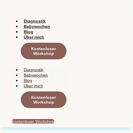
Zum
Inhalt
springen
Diagnostik
Babywochen
Blog
Über mich
Kostenloser
Workshop
Diagnostik
Babywochen
Blog
Über mich
Kostenloser
Workshop
Kostenloser Workshop