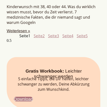
Kinderwunsch mit 38, 40 oder 44. Was du wirklich
wissen musst, bevor du Zeit verlierst. 7
medizinische Fakten, die dir niemand sagt und
warum Googeln
Weiterlesen »
Seite
1
Seite
2
Seite
3
Seite
4
Seite
5
Gratis Workbook:
Leichter
schwanger werden
5 einfache Tipps, die Dir helfen, leichter
schwanger zu werden, Deine Abkürzung
zum Wunschkind.
Download