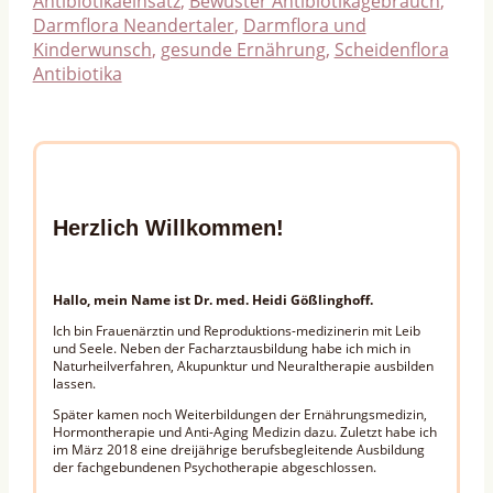
Antibiotikaeinsatz
,
Bewuster Antibiotikagebrauch
,
Darmflora Neandertaler
,
Darmflora und
Kinderwunsch
,
gesunde Ernährung
,
Scheidenflora
Antibiotika
Herzlich Willkommen!
Hallo, mein Name ist Dr. med. Heidi Gößlinghoff.
Ich bin Frauenärztin und Reproduktions-medizinerin mit Leib
und Seele. Neben der Facharztausbildung habe ich mich in
Naturheilverfahren, Akupunktur und Neuraltherapie ausbilden
lassen.
Später kamen noch Weiterbildungen der Ernährungsmedizin,
Hormontherapie und Anti-Aging Medizin dazu. Zuletzt habe ich
im März 2018 eine dreijährige berufsbegleitende Ausbildung
der fachgebundenen Psychotherapie abgeschlossen.