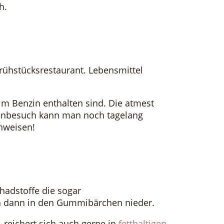
ch.
Frühstücksrestaurant. Lebensmittel
 im Benzin
enthalten sind. Die atmest
lenbesuch kann man noch tagelang
chweisen!
adstoffe die sogar
ch dann in den Gummibärchen nieder.
, reichert sich auch gerne in
fetthaltigen