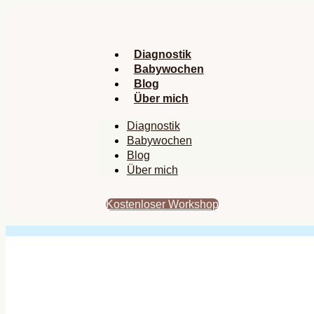
Zum
Inhalt
springen
Diagnostik
Babywochen
Blog
Über mich
Diagnostik
Babywochen
Blog
Über mich
Kostenloser Workshop