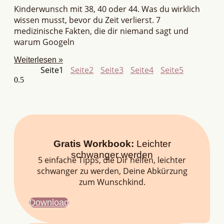
Kinderwunsch mit 38, 40 oder 44. Was du wirklich
wissen musst, bevor du Zeit verlierst. 7
medizinische Fakten, die dir niemand sagt und
warum Googeln
Weiterlesen »
Seite
1
Seite
2
Seite
3
Seite
4
Seite
5
Gratis Workbook:
Leichter
schwanger werden
5 einfache Tipps, die Dir helfen, leichter
schwanger zu werden, Deine Abkürzung
zum Wunschkind.
Download