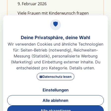
9. Februar 2026
Viele Frauen mit Kinderwunsch fragen
sich: Macht Stress unfruchtbar?Die
kurze Antwort lautet: Nein, aber er kann
das feine Regelwerk deiner
Fruchtbarkeit aus dem Gleichgewicht
bringen. Denn Stress
Weiterlesen »
© 2026 Dr. med Heidi Gößlinghoff |
Impressum
|