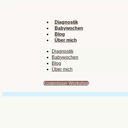
Zum
Inhalt
springen
Diagnostik
Babywochen
Blog
Über mich
Diagnostik
Babywochen
Blog
Über mich
Kostenloser Workshop