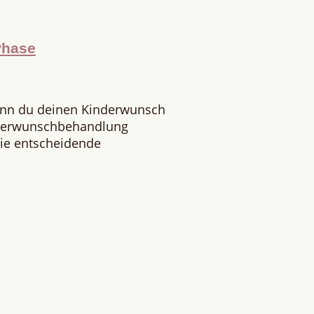
Phase
enn du deinen Kinderwunsch
nderwunschbehandlung
 Die entscheidende