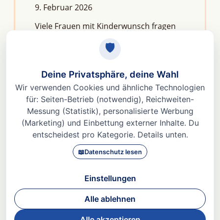
9. Februar 2026
Viele Frauen mit Kinderwunsch fragen
sich: Macht Stress unfruchtbar?Die
kurze Antwort lautet: Nein, aber er kann
das feine Regelwerk deiner
Fruchtbarkeit aus dem Gleichgewicht
bringen. Denn Stress
Weiterlesen »
© 2026 Dr. med Heidi Gößlinghoff |
Impressum
|