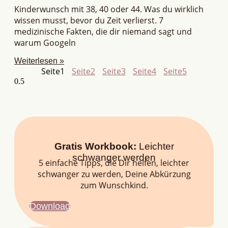
Kinderwunsch mit 38, 40 oder 44. Was du wirklich
wissen musst, bevor du Zeit verlierst. 7
medizinische Fakten, die dir niemand sagt und
warum Googeln
Weiterlesen »
Seite
1
Seite
2
Seite
3
Seite
4
Seite
5
Gratis Workbook:
Leichter
schwanger werden
5 einfache Tipps, die Dir helfen, leichter
schwanger zu werden, Deine Abkürzung
zum Wunschkind.
Download