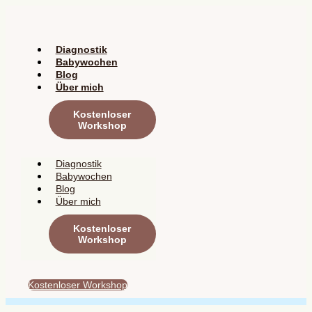
Zum
Inhalt
springen
Diagnostik
Babywochen
Blog
Über mich
Kostenloser
Workshop
Diagnostik
Babywochen
Blog
Über mich
Kostenloser
Workshop
Kostenloser Workshop