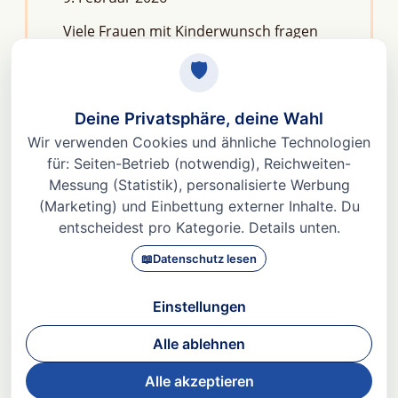
Viele Frauen mit Kinderwunsch fragen
sich: Macht Stress unfruchtbar?Die
kurze Antwort lautet: Nein, aber er kann
das feine Regelwerk deiner
Fruchtbarkeit aus dem Gleichgewicht
bringen. Denn Stress
Weiterlesen »
© 2026 Dr. med Heidi Gößlinghoff |
Impressum
|
Datenschutz
|
AGBs