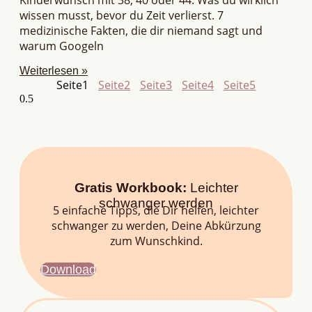
wissen musst, bevor du Zeit verlierst. 7
medizinische Fakten, die dir niemand sagt und
warum Googeln
Weiterlesen »
Seite
1
Seite
2
Seite
3
Seite
4
Seite
5
Gratis Workbook:
Leichter
schwanger werden
5 einfache Tipps, die Dir helfen, leichter
schwanger zu werden, Deine Abkürzung
zum Wunschkind.
Download