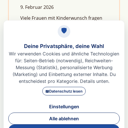
9. Februar 2026
Viele Frauen mit Kinderwunsch fragen
sich: Macht Stress unfruchtbar?Die
kurze Antwort lautet: Nein, aber er kann
das feine Regelwerk deiner
Fruchtbarkeit aus dem Gleichgewicht
bringen. Denn Stress
Weiterlesen »
© 2026 Dr. med Heidi Gößlinghoff |
Impressum
|