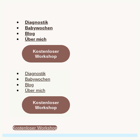
Zum
Inhalt
springen
Diagnostik
Babywochen
Blog
Über mich
Kostenloser
Workshop
Diagnostik
Babywochen
Blog
Über mich
Kostenloser
Workshop
Kostenloser Workshop