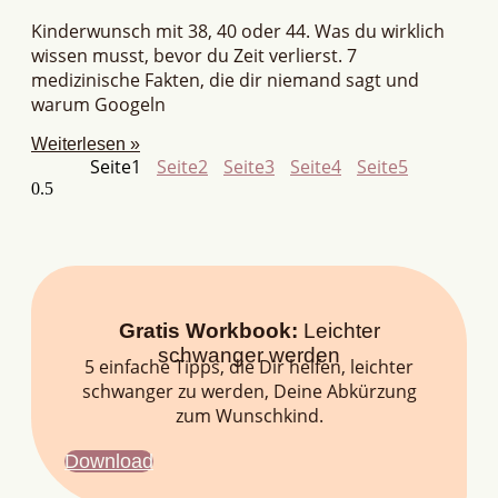
Kinderwunsch mit 38, 40 oder 44. Was du wirklich
wissen musst, bevor du Zeit verlierst. 7
medizinische Fakten, die dir niemand sagt und
warum Googeln
Weiterlesen »
Seite
1
Seite
2
Seite
3
Seite
4
Seite
5
Gratis Workbook:
Leichter
schwanger werden
5 einfache Tipps, die Dir helfen, leichter
schwanger zu werden, Deine Abkürzung
zum Wunschkind.
Download