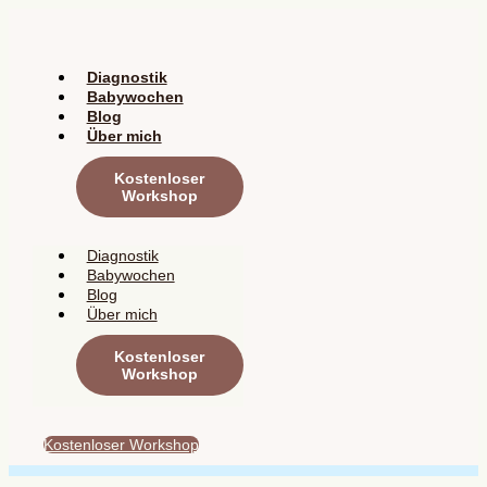
Zum
Inhalt
springen
Diagnostik
Babywochen
Blog
Über mich
Kostenloser
Workshop
Diagnostik
Babywochen
Blog
Über mich
Kostenloser
Workshop
Kostenloser Workshop