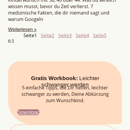
wissen musst, bevor du Zeit verlierst. 7
medizinische Fakten, die dir niemand sagt und
warum Googeln
Weiterlesen »
Seite
1
Seite
2
Seite
3
Seite
4
Seite
5
Gratis Workbook:
Leichter
schwanger werden
5 einfache Tipps, die Dir helfen, leichter
schwanger zu werden, Deine Abkürzung
zum Wunschkind.
Download