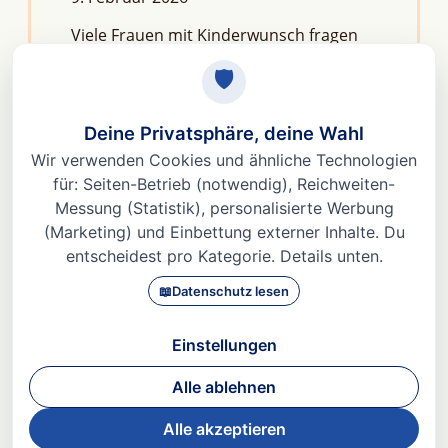
Viele Frauen mit Kinderwunsch fragen
sich: Macht Stress unfruchtbar?Die
kurze Antwort lautet: Nein, aber er kann
das feine Regelwerk deiner
Fruchtbarkeit aus dem Gleichgewicht
bringen. Denn Stress
Weiterlesen »
© 2026 Dr. med Heidi Gößlinghoff |
Impressum
|
Datenschutz
|
AGBs