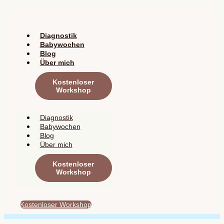
Zum
Inhalt
springen
Diagnostik
Babywochen
Blog
Über mich
Kostenloser
Workshop
Diagnostik
Babywochen
Blog
Über mich
Kostenloser
Workshop
Kostenloser Workshop