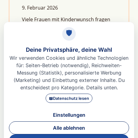
9. Februar 2026
Viele Frauen mit Kinderwunsch fragen
sich: Macht Stress unfruchtbar?Die
kurze Antwort lautet: Nein, aber er kann
das feine Regelwerk deiner
Fruchtbarkeit aus dem Gleichgewicht
bringen. Denn Stress
Weiterlesen »
© 2026 Dr. med Heidi Gößlinghoff |
Impressum
|