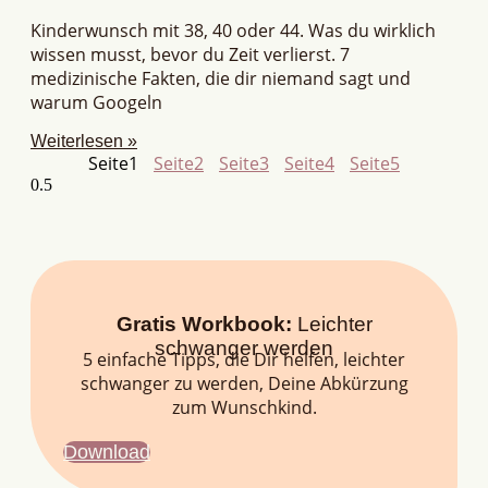
Kinderwunsch mit 38, 40 oder 44. Was du wirklich
wissen musst, bevor du Zeit verlierst. 7
medizinische Fakten, die dir niemand sagt und
warum Googeln
Weiterlesen »
Seite
1
Seite
2
Seite
3
Seite
4
Seite
5
Gratis Workbook:
Leichter
schwanger werden
5 einfache Tipps, die Dir helfen, leichter
schwanger zu werden, Deine Abkürzung
zum Wunschkind.
Download