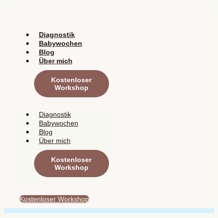
Zum
Inhalt
springen
Diagnostik
Babywochen
Blog
Über mich
Kostenloser
Workshop
Diagnostik
Babywochen
Blog
Über mich
Kostenloser
Workshop
Kostenloser Workshop