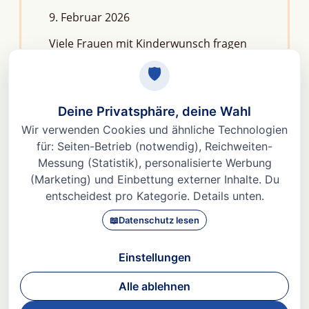
9. Februar 2026
Viele Frauen mit Kinderwunsch fragen
sich: Macht Stress unfruchtbar?Die
kurze Antwort lautet: Nein, aber er kann
das feine Regelwerk deiner
Fruchtbarkeit aus dem Gleichgewicht
bringen. Denn Stress
Weiterlesen »
© 2026 Dr. med Heidi Gößlinghoff |
Impressum
|