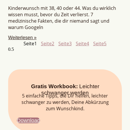
Kinderwunsch mit 38, 40 oder 44. Was du wirklich
wissen musst, bevor du Zeit verlierst. 7
medizinische Fakten, die dir niemand sagt und
warum Googeln
Weiterlesen »
Seite
1
Seite
2
Seite
3
Seite
4
Seite
5
Gratis Workbook:
Leichter
schwanger werden
5 einfache Tipps, die Dir helfen, leichter
schwanger zu werden, Deine Abkürzung
zum Wunschkind.
Download