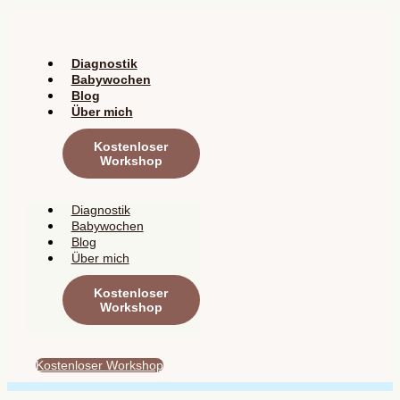
Zum
Inhalt
springen
Diagnostik
Babywochen
Blog
Über mich
Kostenloser
Workshop
Diagnostik
Babywochen
Blog
Über mich
Kostenloser
Workshop
Kostenloser Workshop