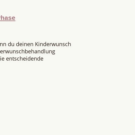
Phase
enn du deinen Kinderwunsch
nderwunschbehandlung
 Die entscheidende