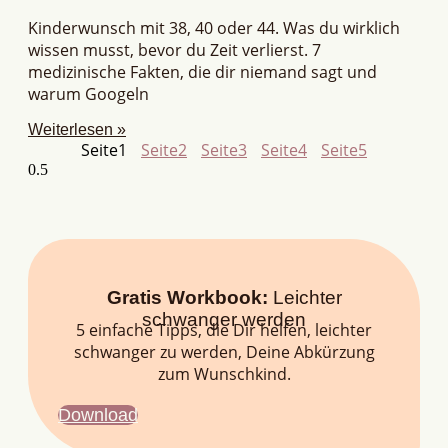
Kinderwunsch mit 38, 40 oder 44. Was du wirklich
wissen musst, bevor du Zeit verlierst. 7
medizinische Fakten, die dir niemand sagt und
warum Googeln
Weiterlesen »
Seite
1
Seite
2
Seite
3
Seite
4
Seite
5
Gratis Workbook:
Leichter
schwanger werden
5 einfache Tipps, die Dir helfen, leichter
schwanger zu werden, Deine Abkürzung
zum Wunschkind.
Download