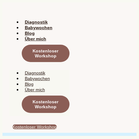
Zum
Inhalt
springen
Diagnostik
Babywochen
Blog
Über mich
Kostenloser
Workshop
Diagnostik
Babywochen
Blog
Über mich
Kostenloser
Workshop
Kostenloser Workshop