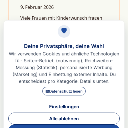
9. Februar 2026
Viele Frauen mit Kinderwunsch fragen
sich: Macht Stress unfruchtbar?Die
kurze Antwort lautet: Nein, aber er kann
das feine Regelwerk deiner
Fruchtbarkeit aus dem Gleichgewicht
bringen. Denn Stress
Weiterlesen »
© 2026 Dr. med Heidi Gößlinghoff |
Impressum
|