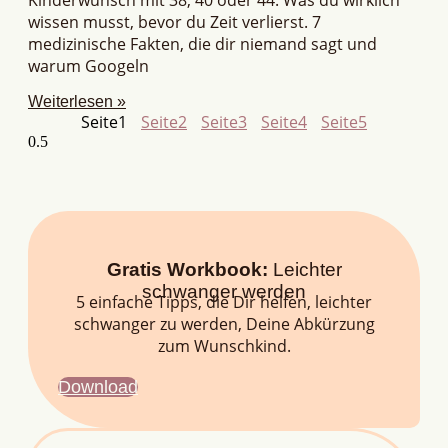
wissen musst, bevor du Zeit verlierst. 7
medizinische Fakten, die dir niemand sagt und
warum Googeln
Weiterlesen »
Seite
1
Seite
2
Seite
3
Seite
4
Seite
5
Gratis Workbook:
Leichter
schwanger werden
5 einfache Tipps, die Dir helfen, leichter
schwanger zu werden, Deine Abkürzung
zum Wunschkind.
Download