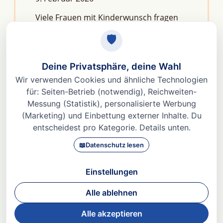
Viele Frauen mit Kinderwunsch fragen
sich: Macht Stress unfruchtbar?Die
kurze Antwort lautet: Nein, aber er kann
das feine Regelwerk deiner
Fruchtbarkeit aus dem Gleichgewicht
bringen. Denn Stress
Weiterlesen »
© 2026 Dr. med Heidi Gößlinghoff |
Impressum
|
Datenschutz
|
AGBs