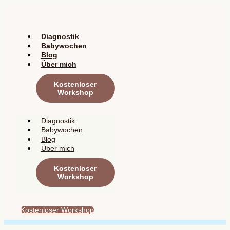
Zum
Inhalt
springen
Diagnostik
Babywochen
Blog
Über mich
Kostenloser
Workshop
Diagnostik
Babywochen
Blog
Über mich
Kostenloser
Workshop
Kostenloser Workshop