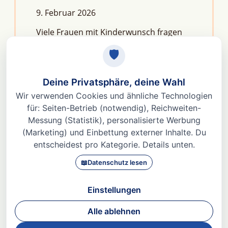
9. Februar 2026
Viele Frauen mit Kinderwunsch fragen
sich: Macht Stress unfruchtbar?Die
kurze Antwort lautet: Nein, aber er kann
das feine Regelwerk deiner
Fruchtbarkeit aus dem Gleichgewicht
bringen. Denn Stress
Weiterlesen »
© 2026 Dr. med Heidi Gößlinghoff |
Impressum
|