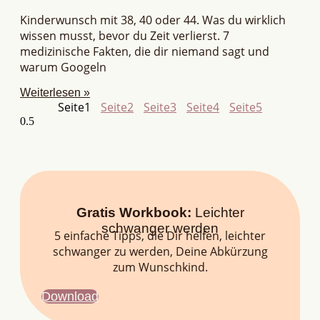
Kinderwunsch mit 38, 40 oder 44. Was du wirklich
wissen musst, bevor du Zeit verlierst. 7
medizinische Fakten, die dir niemand sagt und
warum Googeln
Weiterlesen »
Seite
1
Seite
2
Seite
3
Seite
4
Seite
5
Gratis Workbook:
Leichter
schwanger werden
5 einfache Tipps, die Dir helfen, leichter
schwanger zu werden, Deine Abkürzung
zum Wunschkind.
Download