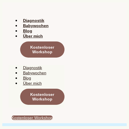
Zum
Inhalt
springen
Diagnostik
Babywochen
Blog
Über mich
Kostenloser
Workshop
Diagnostik
Babywochen
Blog
Über mich
Kostenloser
Workshop
Kostenloser Workshop